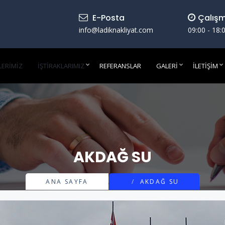
E-Posta
Çalışm
info@ladiknakliyat.com
09:00 - 18:
LERIMIZ
İŞTIRAKLARIMIZ
REFERANSLAR
GALERI
İLETIŞIM
AKDAĞ SU
ANA SAYFA
AKDAĞ SU