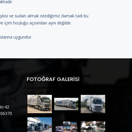
aktadır.
lişkisi ve sudan almak istediğimiz damak tadı bu
ve içim hoşluğu açısından aynı değildir.
slarına uygundur.
FOTOĞRAF GALERISI
No:42
9 06370