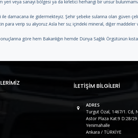
şim yeri veya sanayi bölgesi ya da kirletici herhangi bir unsur bulunmam
ri ile damacana ile gidermekteyiz. Şehir şebeke sularına olan güven çe
in para verip su alıyoruz Asla her su; içindeki mineral, diğer maddeler 
 sonuçlarına göre hem Bakanlığın hemde Dünya Sağlık Örgütünün kısta
LERIMIZ
İLETIŞIM BILGILERI
ADRES
Turgut Özal, 1467/1. Cd, 
Astor Plaza Kat:9 D:28/2
Yenimahalle
Ankara / TÜRKİYE