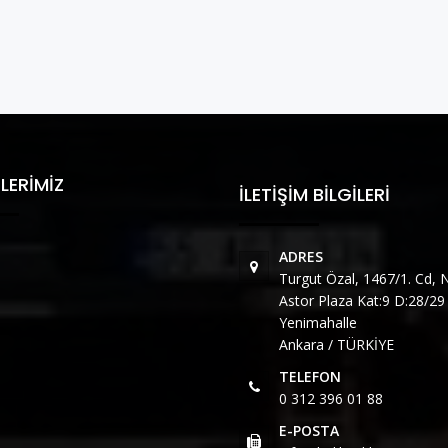
LERIMIZ
İLETIŞIM BILGILERI
ADRES
Turgut Özal, 1467/1. Cd, 
Astor Plaza Kat:9 D:28/2
Yenimahalle
Ankara / TÜRKİYE
TELEFON
0 312 396 01 88
E-POSTA