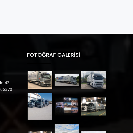
FOTOĞRAF GALERISI
No:42
9 06370